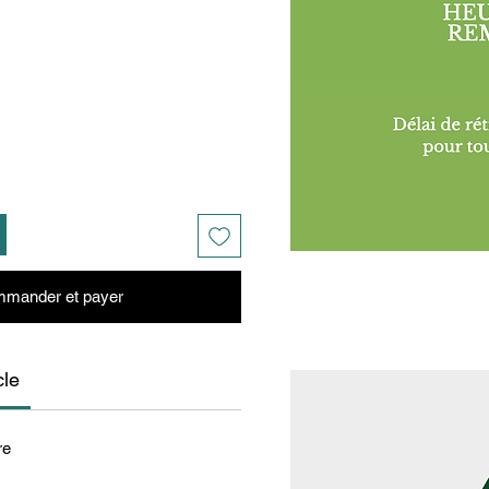
mander et payer
cle
re