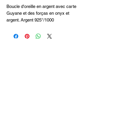
Boucle d'oreille en argent avec carte
Guyane et des forças en onyx et
argent. Argent 925°/1000
Articles
similaires
Taille 100*180