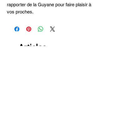
rapporter de la Guyane pour faire plaisir à
vos proches.
Articles
similaires
Taille 100*180
SAC DE PLAGE HATT
JUPE HATT EATON WA
GUYANE TEMBÉ 3