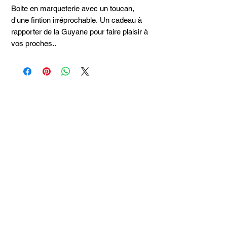
Boite en marqueterie avec un toucan,
d'une fintion irréprochable. Un cadeau à
rapporter de la Guyane pour faire plaisir à
vos proches..
Articles
similaires
Taille 100*180