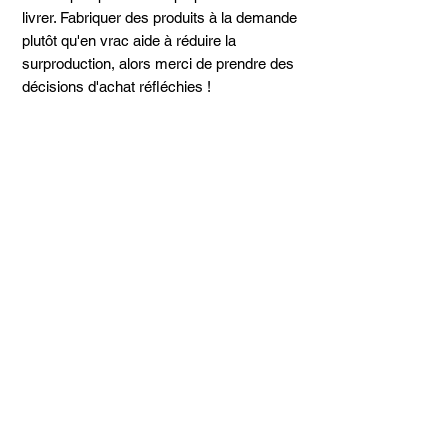
livrer. Fabriquer des produits à la demande
plutôt qu'en vrac aide à réduire la
surproduction, alors merci de prendre des
décisions d'achat réfléchies !
Détails de l'article
• 100 % coton biologique certifié
• Tissu doux et extensible
• 3 boutons-pression unicolores sans
nickel à l'entrejambe
Articles
• Encolure enveloppe
• Poids du tissu : 5,9 oz/yd² (200 g/m²)
similaires
• Liaison au niveau du cou, des bras et
des jambes pour conserver sa forme
Taille 100*180